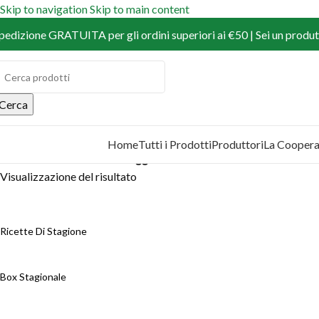
Skip to navigation
Skip to main content
pedizione GRATUITA per gli ordini superiori ai €50 | Sei un produtt
Cerca
Home
Tutti i Prodotti
Produttori
La Coopera
COPRI I PRODOTTI
Home
/
Prodotti
/
Prodotti taggati “albicocca”
Visualizzazione del risultato
Ricette Di Stagione
Box Stagionale