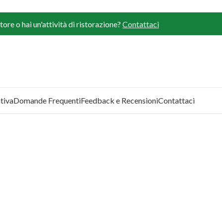
ore o hai un'attività di ristorazione?
Contattaci
tiva
Domande Frequenti
Feedback e Recensioni
Contattaci