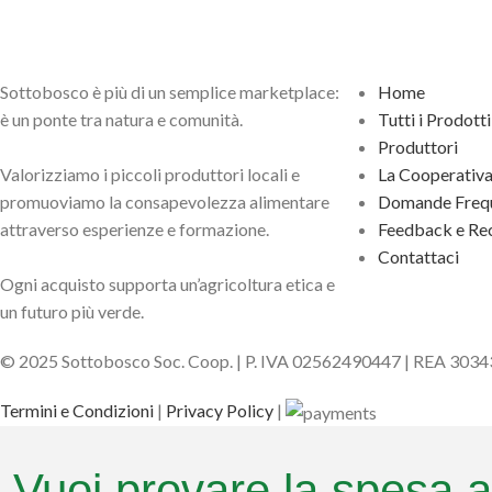
Sottobosco è più di un semplice marketplace:
Home
è un ponte tra natura e comunità.
Tutti i Prodotti
Produttori
Valorizziamo i piccoli produttori locali e
La Cooperativ
promuoviamo la consapevolezza alimentare
Domande Frequ
attraverso esperienze e formazione.
Feedback e Rec
Contattaci
Ogni acquisto supporta un’agricoltura etica e
un futuro più verde.
© 2025 Sottobosco Soc. Coop. | P. IVA 02562490447 | REA 303
Termini e Condizioni
|
Privacy Policy
|
Vuoi provare la spesa a