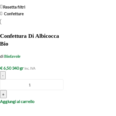
Resetta filtri
Confetture
Confettura Di Albicocca
Bio
di
Biofavole
€
6,50
340 gr
Inc. IVA
-
+
Aggiungi al carrello