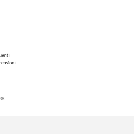
a
enti
ensioni
438