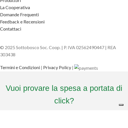
Produttori
La Cooperativa
Domande Frequenti
Feedback e Recensioni
Contattaci
© 2025 Sottobosco Soc. Coop. | P. IVA 02562490447 | REA
303438
Termini e Condizioni
|
Privacy Policy
|
Vuoi provare la spesa a portata di
click?
Sottobosco ti omaggia del
CODICE DI BENVENUTO
. Aggiungi il codice al
check out per avere il
20% di sconto
sul tuo primo ordine!