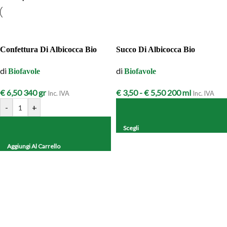
Confettura Di Albicocca Bio
Succo Di Albicocca Bio
di
di
Biofavole
Biofavole
€
6,50
340 gr
€
3,50
-
€
5,50
200 ml
Inc. IVA
Inc. IVA
-
+
Scegli
Aggiungi Al Carrello