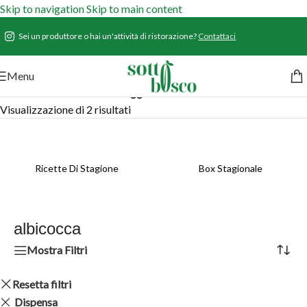
Skip to navigation
Skip to main content
Sei un produttore o hai un'attività di ristorazione?
Contattaci
Menu
Home
/
Prodotti
/
Prodotti taggati “albicocca”
Visualizzazione di 2 risultati
Ricette Di Stagione
Box Stagionale
albicocca
Mostra Filtri
Resetta filtri
Dispensa