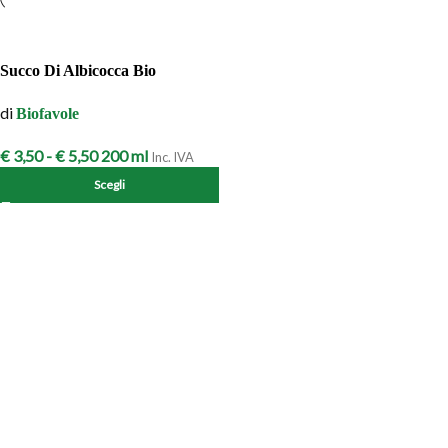
Succo Di Albicocca Bio
di
Biofavole
€
3,50
-
€
5,50
200 ml
Inc. IVA
Scegli