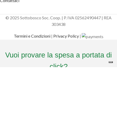
Contattaci
© 2025 Sottobosco Soc. Coop. | P. IVA 02562490447 | REA
303438
Termini e Condizioni
|
Privacy Policy
|
Vuoi provare la spesa a portata di
click?
Sottobosco ti omaggia del
CODICE DI BENVENUTO
. Aggiungi il codice al
check out per avere il
20% di sconto
sul tuo primo ordine!
Usa il codice
ed entra nella comunità di Sottobosco
Il tuo codice: