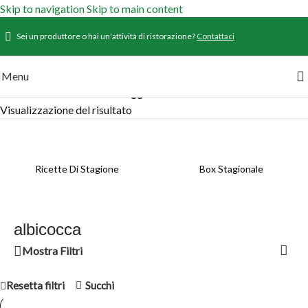
Skip to navigation
Skip to main content
Sei un produttore o hai un'attività di ristorazione?
Contattaci
Menu
Home
/
Prodotti
/
Prodotti taggati “albicocca”
Visualizzazione del risultato
Ricette Di Stagione
Box Stagionale
albicocca
Mostra Filtri
Resetta filtri
Succhi