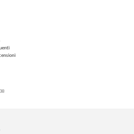
a
enti
ensioni
438