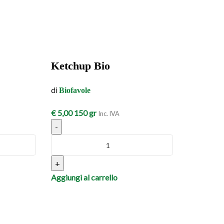
Ketchup Bio
di
Biofavole
€
5,00
150 gr
Inc. IVA
-
+
Aggiungi al carrello