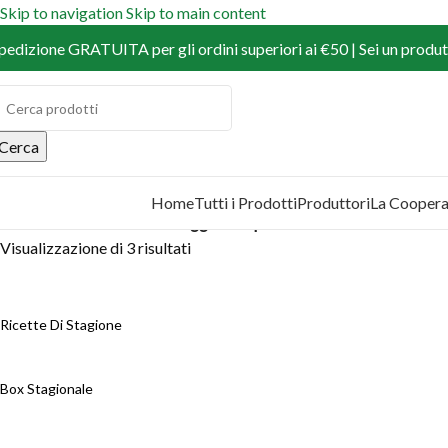
Skip to navigation
Skip to main content
pedizione GRATUITA per gli ordini superiori ai €50 | Sei un produtt
Cerca
Home
Tutti i Prodotti
Produttori
La Coopera
COPRI I PRODOTTI
Home
/
Prodotti
/
Prodotti taggati “dispensa”
Visualizzazione di 3 risultati
Ricette Di Stagione
Box Stagionale