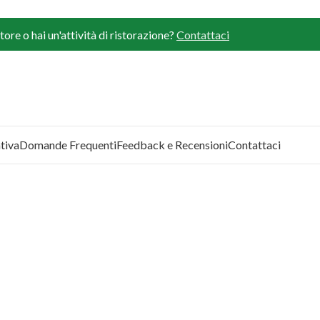
ore o hai un'attività di ristorazione?
Contattaci
tiva
Domande Frequenti
Feedback e Recensioni
Contattaci