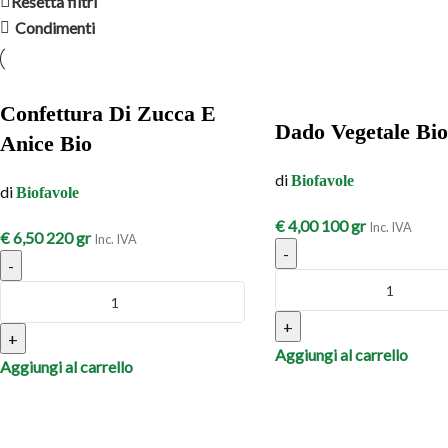
Resetta filtri
Condimenti
Confettura Di Zucca E
Dado Vegetale Bio
Anice Bio
di
Biofavole
di
Biofavole
€
4,00
100 gr
Inc. IVA
€
6,50
220 gr
Inc. IVA
-
-
+
+
Aggiungi al carrello
Aggiungi al carrello