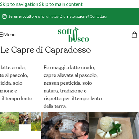
Skip to navigation
Skip to main content
Sei un produttore o hai un'attività di ristorazione?
Contattaci
Menu
Le Capre di Capradosso
atte crudo,
Formaggi a latte crudo,
e al pascolo,
capre allevate al pascolo,
cida, solo
nessun pesticida, solo
izione e
natura, tradizione e
 il tempo lento
rispetto per il tempo lento
della terra.