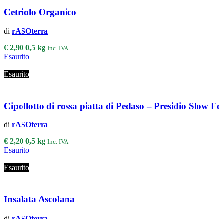
Cetriolo Organico
di
rASOterra
€
2,90
0,5 kg
Inc. IVA
Esaurito
Esaurito
Cipollotto di rossa piatta di Pedaso – Presidio Slow 
di
rASOterra
€
2,20
0,5 kg
Inc. IVA
Esaurito
Esaurito
Insalata Ascolana
di
rASOterra