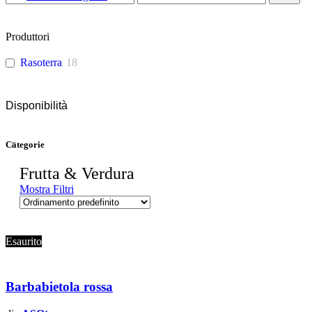
Min
Max
Produttori
Rasoterra
18
Disponibilità
Categorie
Frutta & Verdura
Mostra Filtri
Esaurito
Barbabietola rossa