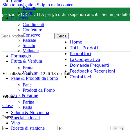
Carne
Skip to navigation
Skip to main content
Bovino
Suino
Spedizione GRATUITA per gli ordini superiori ai €50 | Sei un produttore
Dispensa
Condimenti
Confetture
Conserve
Cerca
Passate
Home
Succhi
Tutti i Prodotti
Vellutate
Produttori
Formaggio
La Cooperativa
Frutta & Verdura
Home
/
Prodotti
/
Frutta & Verdura
Domande Frequenti
Frutta
Feedback e Recensioni
Verdura
Visualizzazione di 1-12 di 18 risultati
Contattaci
Pane & Prodotti da Forno
Pane
Prodotti da Forno
Pasta & Farine
Verdura
Farina
Close
Pasta
Salumi & Norcineria
Prezzo
Specialità locali
Vino
Prezzo
Prezzo
Ricette di stagione
Filtra