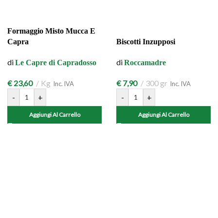
Formaggio Misto Mucca E
Capra
Biscotti Inzupposi
di
di
Le Capre di Capradosso
Roccamadre
€
23,60
Kg
€
7,90
300 gr
Inc. IVA
Inc. IVA
-
+
-
+
Aggiungi Al Carrello
Aggiungi Al Carrello