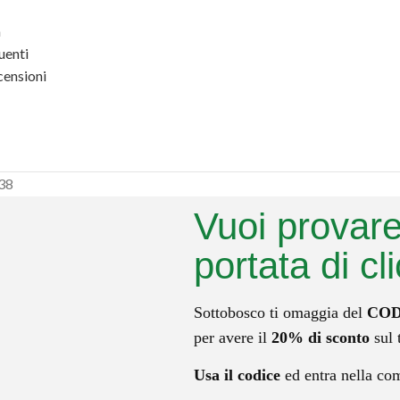
a
enti
ensioni
438
Vuoi provare
portata di cl
Sottobosco ti omaggia del
COD
per avere il
20% di sconto
sul
Usa il codice
ed entra nella co