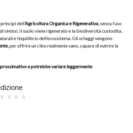
i
principi
dell
’Agricoltura
Organica
e
Rigenerativa
,
senza
l’uso
di
sintesi.
Il
suolo
viene
rigenerato
e
la
biodiversità
custodita,
aturali
e
l’equilibrio
dell’ecosistema.
Gli
ortaggi
vengono
ente
,
per
offrire
un
cibo
realmente
sano,
capace
di
nutrire
la
approssimativo e potrebbe variare leggermente
edizione