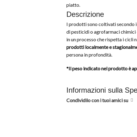
piatto.
Descrizione
I
prodotti
sono
coltivati
secondo
di
pesticidi
o
agrofarmaci
chimici
in
un
processo
che
rispetta
i
cicli
n
prodotti
localmente
e
stagionalm
persona
in
profondità.
*Il peso indicato nel prodotto è 
Informazioni sulla Sp
Condividilo con i tuoi amici su