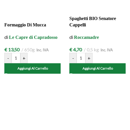
Spaghetti BIO Senatore
Formaggio Di Mucca
Cappelli
di
di
Le Capre di Capradosso
Roccamadre
€
13,50
650g
€
4,70
0,5 kg
Inc. IVA
Inc. IVA
-
+
-
+
Aggiungi Al Carrello
Aggiungi Al Carrello