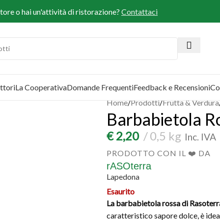
ore o hai un'attività di ristorazione?
Contattaci
ttori
La Cooperativa
Domande Frequenti
Feedback e Recensioni
Co
Home
/
Prodotti
/
Frutta & Verdura
Barbabietola R
€
2,20
0,5 kg
Inc. IVA
PRODOTTO CON IL ❤️ DA
rASOterra
Lapedona
Esaurito
La barbabietola rossa di Rasoterr
caratteristico sapore dolce, è idea