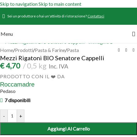
Skip to navigation
Skip to main content
Sei un produttore o hai un'attività di ristorazione?
Contattaci
Menu
Home
/
Prodotti
/
Pasta & Farine
/
Pasta
Mezzi Rigatoni BIO Senatore Cappelli
€
4,70
0,5 kg
Inc. IVA
PRODOTTO CON IL ❤️ DA
Roccamadre
Pedaso
7 disponibili
-
+
Aggiungi Al Carrello