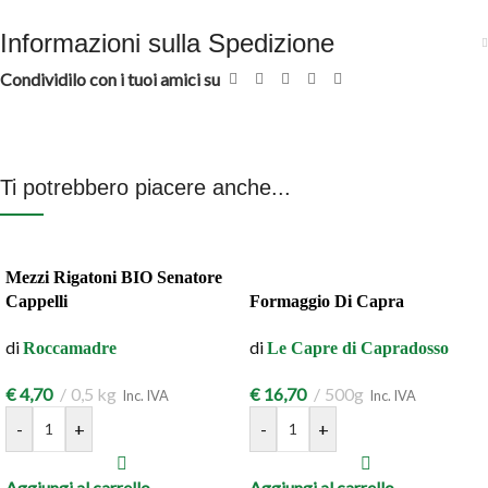
Informazioni sulla Spedizione
Condividilo con i tuoi amici su
Ti potrebbero piacere anche...
Mezzi Rigatoni BIO Senatore
Cappelli
Formaggio Di Capra
di
di
Roccamadre
Le Capre di Capradosso
€
4,70
0,5 kg
€
16,70
500g
Inc. IVA
Inc. IVA
-
+
-
+
Aggiungi al carrello
Aggiungi al carrello