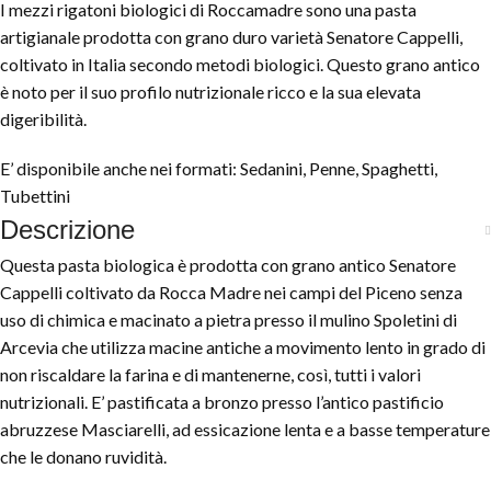
I
mezzi
rigatoni
biologici
di
Roccamadre
sono
una
pasta
artigianale
prodotta
con
grano
duro
varietà
Senatore
Cappelli,
coltivato
in
Italia
secondo
metodi
biologici.
Questo
grano
antico
è
noto
per
il
suo
profilo
nutrizionale
ricco
e
la
sua
elevata
digeribilità.
E’ disponibile anche nei formati: Sedanini, Penne, Spaghetti,
Tubettini
Descrizione
Questa pasta biologica è prodotta con grano antico Senatore
Cappelli coltivato da Rocca Madre nei campi del Piceno senza
uso di chimica e macinato a pietra presso il mulino Spoletini di
Arcevia che utilizza macine antiche a movimento lento in grado di
non riscaldare la farina e di mantenerne, così, tutti i valori
nutrizionali. E’ pastificata a bronzo presso l’antico pastificio
abruzzese Masciarelli, ad essicazione lenta e a basse temperature
che le donano ruvidità.