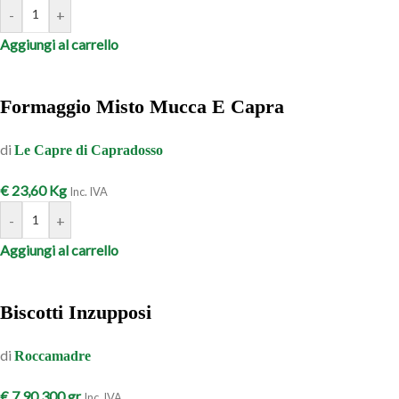
-
+
Aggiungi al carrello
Formaggio Misto Mucca E Capra
di
Le Capre di Capradosso
€
23,60
Kg
Inc. IVA
-
+
Aggiungi al carrello
Biscotti Inzupposi
di
Roccamadre
€
7,90
300 gr
Inc. IVA