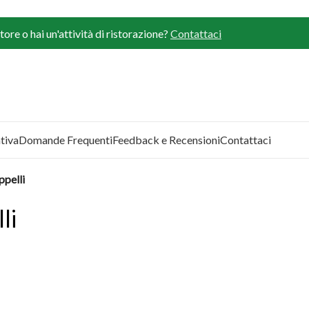
ore o hai un'attività di ristorazione?
Contattaci
tiva
Domande Frequenti
Feedback e Recensioni
Contattaci
ppelli
li