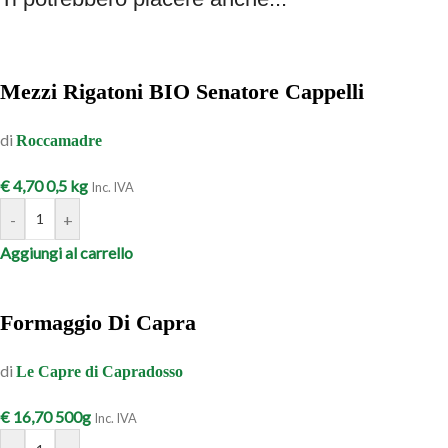
Mezzi Rigatoni BIO Senatore Cappelli
di
Roccamadre
€
4,70
0,5 kg
Inc. IVA
-
+
Aggiungi al carrello
Formaggio Di Capra
di
Le Capre di Capradosso
€
16,70
500g
Inc. IVA