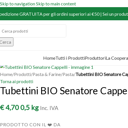
Skip to navigation
Skip to main content
pedizione GRATUITA per gli ordini superiori ai €50 | Sei un produtt
Cerca
Home
Tutti i Prodotti
Produttori
La Coopera
COPRI I PRODOTTI
Home
/
Prodotti
/
Pasta & Farine
/
Pasta
/
Tubettini BIO Senatore Ca
Torna ai prodotti
Tubettini BIO Senatore Cappel
€
4,70
0,5 kg
Inc. IVA
PRODOTTO CON IL ❤️ DA