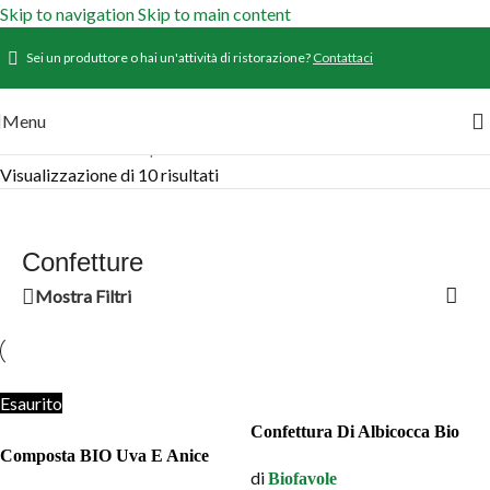
Skip to navigation
Skip to main content
Sei un produttore o hai un'attività di ristorazione?
Contattaci
Menu
Home
/
Prodotti
/
Dispensa
/
Confetture
Visualizzazione di 10 risultati
Confetture
Mostra Filtri
Esaurito
Confettura Di Albicocca Bio
Composta BIO Uva E Anice
di
Biofavole