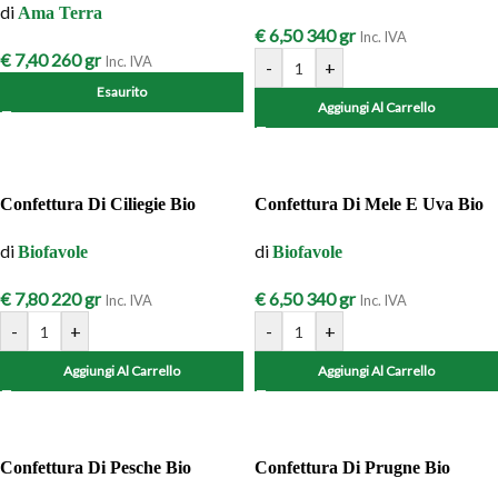
di
Ama Terra
€
6,50
340 gr
Inc. IVA
€
7,40
260 gr
Inc. IVA
-
+
Esaurito
Aggiungi Al Carrello
Confettura Di Ciliegie Bio
Confettura Di Mele E Uva Bio
di
di
Biofavole
Biofavole
€
7,80
220 gr
€
6,50
340 gr
Inc. IVA
Inc. IVA
-
+
-
+
Aggiungi Al Carrello
Aggiungi Al Carrello
Confettura Di Pesche Bio
Confettura Di Prugne Bio