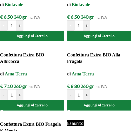
di
di
Biofavole
Biofavole
€
6,50
340 gr
€
6,50
340 gr
Inc. IVA
Inc. IVA
-
+
-
+
Aggiungi Al Carrello
Aggiungi Al Carrello
Confettura Extra BIO
Confettura Extra BIO Alla
Albicocca
Fragola
di
di
Ama Terra
Ama Terra
€
7,10
260 gr
€
8,80
260 gr
Inc. IVA
Inc. IVA
-
+
-
+
Aggiungi Al Carrello
Aggiungi Al Carrello
Esaurito
Confettura Extra BIO Fragola
E Menta