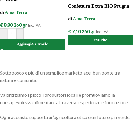
Confettura Extra BIO Prugna
di
Ama Terra
di
Ama Terra
€
8,80
260 gr
Inc. IVA
€
7,10
260 gr
Inc. IVA
-
+
Esaurito
Aggiungi Al Carrello
Sottobosco è più di un semplice marketplace: è un ponte tra
natura e comunità.
Valorizziamo i piccoli produttori locali e promuoviamo la
consapevolezza alimentare attraverso esperienze e formazione.
Ogni acquisto supporta un’agricoltura etica e un futuro più verde.