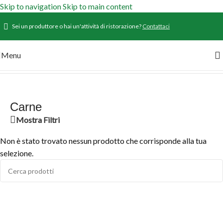
Skip to navigation
Skip to main content
Sei un produttore o hai un'attività di ristorazione?
Contattaci
Menu
Home
/
Prodotti
/
Carne
Carne
Mostra Filtri
Non è stato trovato nessun prodotto che corrisponde alla tua
selezione.