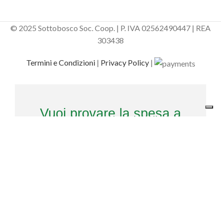
© 2025 Sottobosco Soc. Coop. | P. IVA 02562490447 | REA
303438
Termini e Condizioni
|
Privacy Policy
|
Vuoi provare la spesa a
portata di click?
Sottobosco ti omaggia del
CODICE DI BENVENUTO
. Aggiungi
il codice al check out per avere il
20% di sconto
sul tuo primo
ordine!
Usa il codice
ed entra nella comunità di Sottobosco
Il tuo codice: