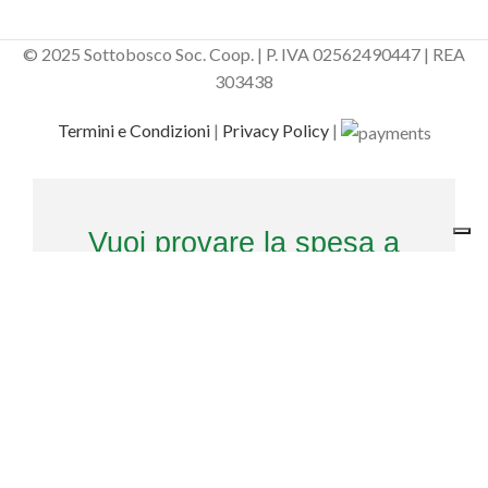
© 2025 Sottobosco Soc. Coop. | P. IVA 02562490447 | REA
303438
Termini e Condizioni
|
Privacy Policy
|
Vuoi provare la spesa a
portata di click?
Sottobosco ti omaggia del
CODICE DI BENVENUTO
. Aggiungi
il codice al check out per avere il
20% di sconto
sul tuo primo
ordine!
Usa il codice
ed entra nella comunità di Sottobosco
Il tuo codice: