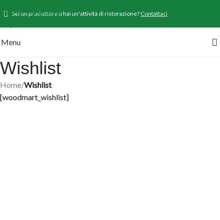
Skip to navigation
Sei un produttore o hai un'attività di ristorazione?
Contattaci
Skip to main content
Menu
Wishlist
Home
/
Wishlist
[woodmart_wishlist]