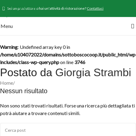
Skip to navigation
Sei un produttore o hai un'attività di ristorazione?
Contattaci
Skip to main content
Menu
Warning
: Undefined array key 0 in
/home/u104072022/domains/sottoboscocoop.it/public_html/wp
includes/class-wp-query.php
on line
3746
Postato da
Giorgia Strambi
Home
/
Nessun risultato
Non sono stati trovati risultati. Forse una ricerca più dettagliata ti
potrà aiutare a trovare contenuti simili.