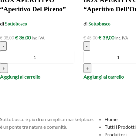
“Aperitivo Del Piceno”
“Aperitivo Dell’O
di
di
Sottobosco
Sottobosco
€
36,00
€
39,00
€
38,00
€
45,00
Inc. IVA
Inc. IVA
-
-
+
+
Aggiungi al carrello
Aggiungi al carrello
Sottobosco è più di un semplice marketplace:
Home
è un ponte tra natura e comunità.
Tutti i Prodotti
Produttori