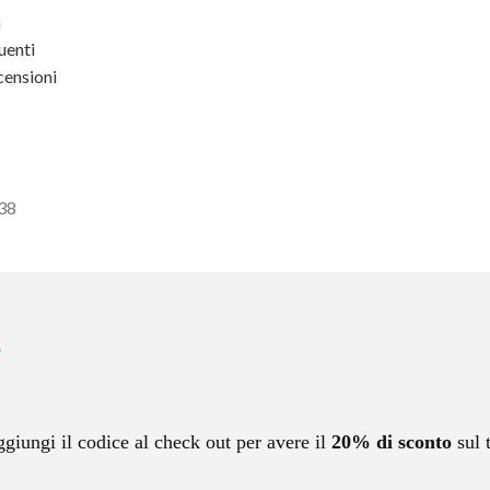
a
enti
ensioni
438
ggiungi il codice al check out per avere il
20% di sconto
sul 