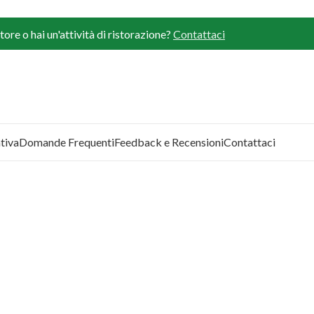
ore o hai un'attività di ristorazione?
Contattaci
tiva
Domande Frequenti
Feedback e Recensioni
Contattaci