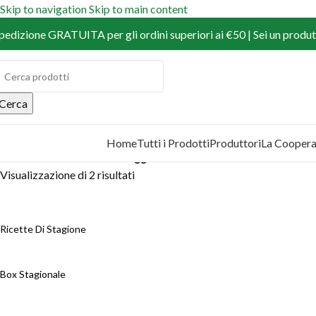
Skip to navigation
Skip to main content
pedizione GRATUITA per gli ordini superiori ai €50 | Sei un produtt
Cerca
Home
Tutti i Prodotti
Produttori
La Coopera
COPRI I PRODOTTI
Home
/
Prodotti
/
Prodotti taggati “carciofo”
Visualizzazione di 2 risultati
Ricette Di Stagione
Box Stagionale