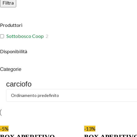
Filtra
Produttori
Sottobosco Coop
2
Disponibilità
Categorie
carciofo
-5%
-13%
BOX APERITIVO
BOX APERITIV