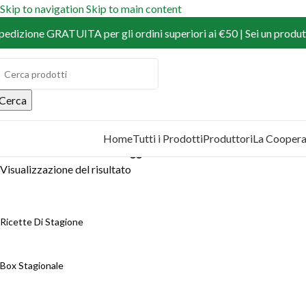
Skip to navigation
Skip to main content
pedizione GRATUITA per gli ordini superiori ai €50 | Sei un produtt
Cerca
Home
Tutti i Prodotti
Produttori
La Coopera
COPRI I PRODOTTI
Home
/
Prodotti
/
Prodotti taggati “cavolfiore”
Visualizzazione del risultato
Ricette Di Stagione
Box Stagionale