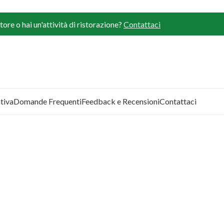
ore o hai un'attività di ristorazione?
Contattaci
tiva
Domande Frequenti
Feedback e Recensioni
Contattaci