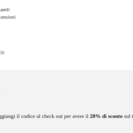
a
enti
ensioni
438
ggiungi il codice al check out per avere il
20% di sconto
sul 