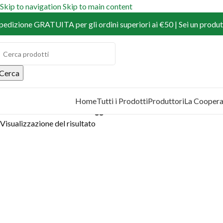
Skip to navigation
Skip to main content
pedizione GRATUITA per gli ordini superiori ai €50 | Sei un produtt
Cerca
Home
Tutti i Prodotti
Produttori
La Coopera
COPRI I PRODOTTI
Home
/
Prodotti
/
Prodotti taggati “farro”
Visualizzazione del risultato