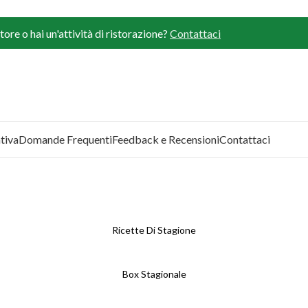
ore o hai un'attività di ristorazione?
Contattaci
tiva
Domande Frequenti
Feedback e Recensioni
Contattaci
Ricette Di Stagione
Box Stagionale