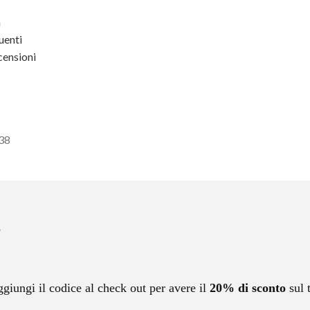
a
enti
ensioni
438
ggiungi il codice al check out per avere il
20% di sconto
sul 