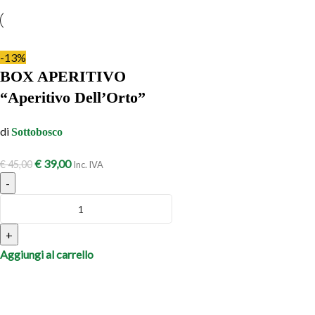
-13%
BOX APERITIVO
“Aperitivo Dell’Orto”
di
Sottobosco
€
39,00
€
45,00
Inc. IVA
-
+
Aggiungi al carrello