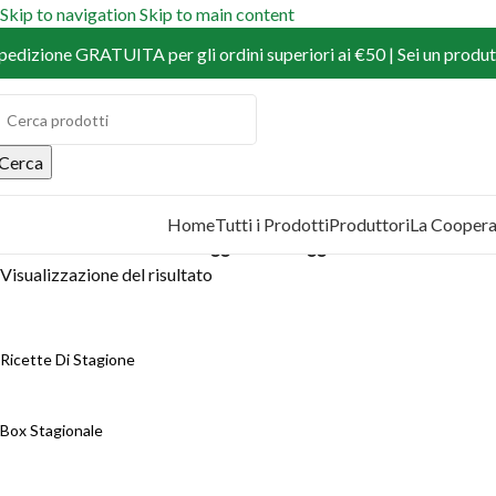
Skip to navigation
Skip to main content
pedizione GRATUITA per gli ordini superiori ai €50 | Sei un produtt
Cerca
Home
Tutti i Prodotti
Produttori
La Coopera
COPRI I PRODOTTI
Home
/
Prodotti
/
Prodotti taggati “formaggio”
Visualizzazione del risultato
Ricette Di Stagione
Box Stagionale