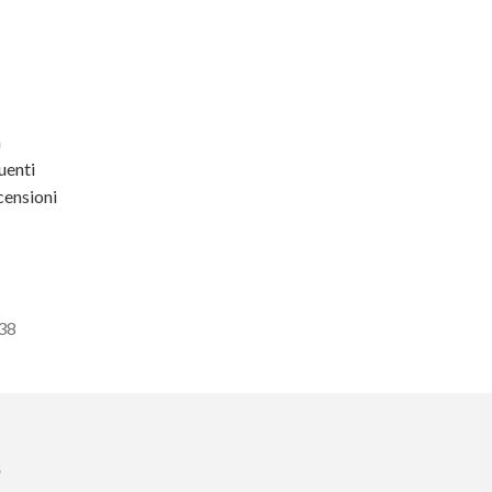
a
enti
ensioni
438