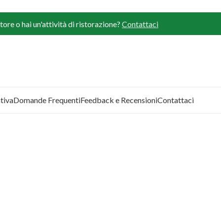
ore o hai un'attività di ristorazione?
Contattaci
tiva
Domande Frequenti
Feedback e Recensioni
Contattaci