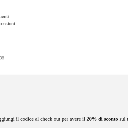
a
enti
ensioni
438
ggiungi il codice al check out per avere il
20% di sconto
sul 