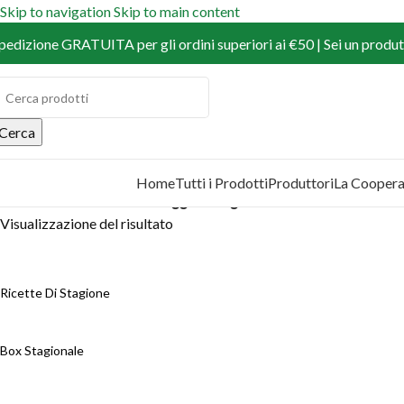
Skip to navigation
Skip to main content
pedizione GRATUITA per gli ordini superiori ai €50 | Sei un produtt
Cerca
Home
Tutti i Prodotti
Produttori
La Coopera
COPRI I PRODOTTI
Home
/
Prodotti
/
Prodotti taggati “fragole”
Visualizzazione del risultato
Ricette Di Stagione
Box Stagionale