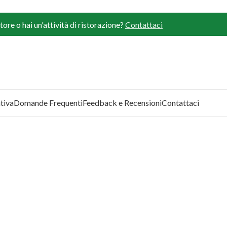
ore o hai un'attività di ristorazione?
Contattaci
tiva
Domande Frequenti
Feedback e Recensioni
Contattaci