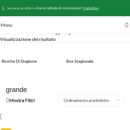
Skip to navigation
Sei un produttore o hai un'attività di ristorazione?
Contattaci
Skip to main content
Menu
Home
/
Prodotti
/
Prodotti taggati “grande”
Visualizzazione del risultato
Ricette Di Stagione
Box Stagionale
grande
Mostra Filtri