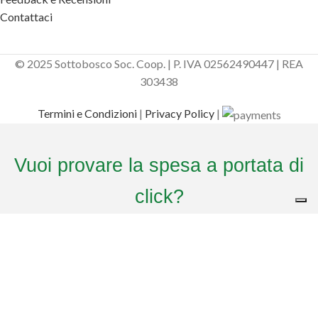
Contattaci
© 2025 Sottobosco Soc. Coop. | P. IVA 02562490447 | REA
303438
Termini e Condizioni
|
Privacy Policy
|
Vuoi provare la spesa a portata di
click?
Sottobosco ti omaggia del
CODICE DI BENVENUTO
. Aggiungi il codice al
check out per avere il
20% di sconto
sul tuo primo ordine!
Usa il codice
ed entra nella comunità di Sottobosco
Il tuo codice: