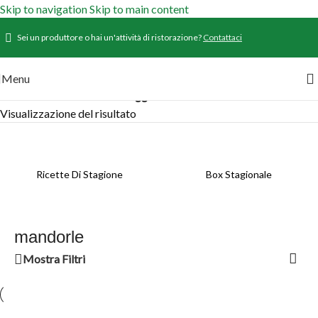
Skip to navigation
Skip to main content
Sei un produttore o hai un'attività di ristorazione?
Contattaci
Menu
Home
/
Prodotti
/
Prodotti taggati “mandorle”
Visualizzazione del risultato
Ricette Di Stagione
Box Stagionale
mandorle
Mostra Filtri