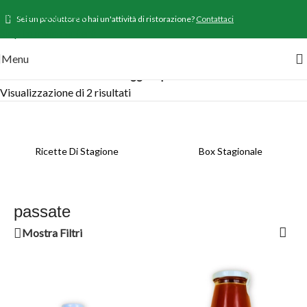
Skip to navigation
Sei un produttore o hai un'attività di ristorazione?
Contattaci
Skip to main content
Menu
Home
/
Prodotti
/
Prodotti taggati “passate”
Visualizzazione di 2 risultati
Ricette Di Stagione
Box Stagionale
passate
Mostra Filtri