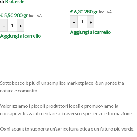
di
Biofavole
€
6,30
280 gr
Inc. IVA
€
5,50
200 gr
Inc. IVA
-
+
-
+
Aggiungi al carrello
Aggiungi al carrello
Sottobosco è più di un semplice marketplace: è un ponte tra
natura e comunità.
Valorizziamo i piccoli produttori locali e promuoviamo la
consapevolezza alimentare attraverso esperienze e formazione.
Ogni acquisto supporta un’agricoltura etica e un futuro più verde.