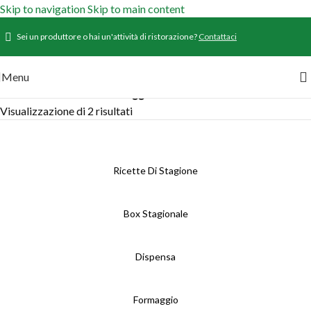
Skip to navigation
Skip to main content
Sei un produttore o hai un'attività di ristorazione?
Contattaci
Menu
Home
/
Prodotti
/
Prodotti taggati “zucchine”
Visualizzazione di 2 risultati
Ricette Di Stagione
Box Stagionale
Dispensa
Formaggio