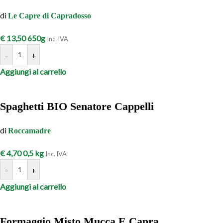
di
Le Capre di Capradosso
€
13,50
650g
Inc. IVA
-
+
Aggiungi al carrello
Spaghetti BIO Senatore Cappelli
di
Roccamadre
€
4,70
0,5 kg
Inc. IVA
-
+
Aggiungi al carrello
Formaggio Misto Mucca E Capra