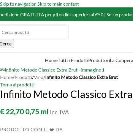
Skip to navigation
Skip to main content
pedizione GRATUITA per gli ordini superiori ai €50 | Sei un produtt
Cerca
Home
Tutti i Prodotti
Produttori
La Coopera
COPRI I PRODOTTI
Home
/
Prodotti
/
Vino
/
Infinito Metodo Classico Extra Brut
Torna ai prodotti
Infinito Metodo Classico Extra
€
22,70
0,75 ml
Inc. IVA
PRODOTTO CON IL ❤️ DA