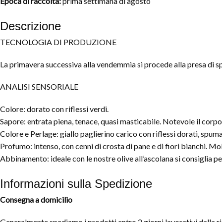
Epoca di raccolta:
prima settimana di agosto
Descrizione
TECNOLOGIA DI PRODUZIONE
La primavera successiva alla vendemmia si procede alla presa di sp
ANALISI SENSORIALE
Colore: dorato con riflessi verdi.
Sapore: entrata piena, tenace, quasi masticabile. Notevole il corpo
Colore e Perlage: giallo paglierino carico con riflessi dorati, spum
Profumo: intenso, con cenni di crosta di pane e di fiori bianchi. Mo
Abbinamento: ideale con le nostre olive all’ascolana si consiglia per
Informazioni sulla Spedizione
Consegna a domicilio
Generalmente spediamo i prodotti entro 2 giorni lavorativi dalla rice