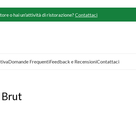
ore o hai un'attività di ristorazione?
Contattaci
tiva
Domande Frequenti
Feedback e Recensioni
Contattaci
 Brut