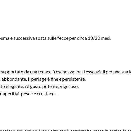
uma e successiva sosta sulle fecce per circa 18/20 mesi.
 supportato da una tenace freschezza: basi essenziali per una sua l
a abbondante. Il perlage è fine e persistente.
lto elegante. Al gusto potente, vigoroso.
 aperitivi, pesce e crostacei.
zione dell'ordine. Una volta che il corriere ha preso in carico la co