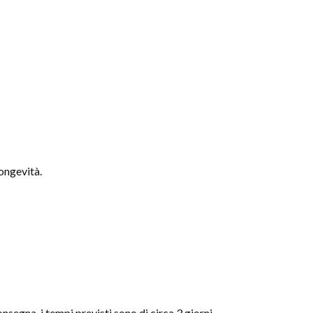
ongevità.
nsegna, i tempi previsti sono di circa 3 giorni.