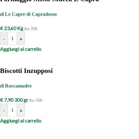
di
Le Capre di Capradosso
€
23,60
Kg
Inc. IVA
-
+
Aggiungi al carrello
Biscotti Inzupposi
di
Roccamadre
€
7,90
300 gr
Inc. IVA
-
+
Aggiungi al carrello