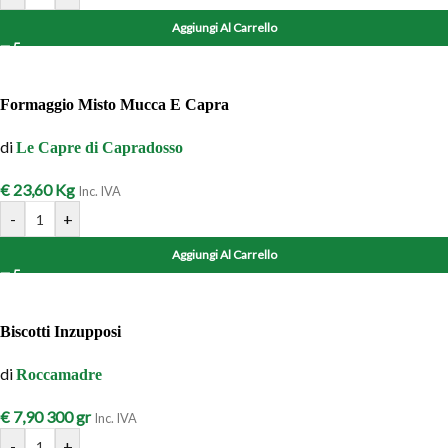
Aggiungi Al Carrello
Formaggio Misto Mucca E Capra
di
Le Capre di Capradosso
€
23,60
Kg
Inc. IVA
-
+
Aggiungi Al Carrello
Biscotti Inzupposi
di
Roccamadre
€
7,90
300 gr
Inc. IVA
-
+