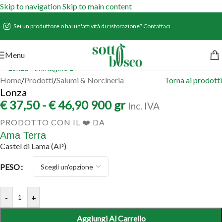
Skip to navigation
Skip to main content
Sei un produttore o hai un'attività di ristorazione?
Contattaci
Menu
Home
/
Prodotti
/
Salumi & Norcineria
Torna ai prodotti
Lonza
€
37,50
-
€
46,90
900 gr
Inc. IVA
PRODOTTO CON IL ❤️ DA
Ama Terra
Castel di Lama (AP)
PESO
-
+
Aggiungi Al Carrello