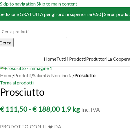
Skip to navigation
Skip to main content
pedizione GRATUITA per gli ordini superiori ai €50 | Sei un produtt
Cerca
Home
Tutti i Prodotti
Produttori
La Coopera
COPRI I PRODOTTI
Home
/
Prodotti
/
Salumi & Norcineria
/
Prosciutto
Torna ai prodotti
Prosciutto
€
111,50
-
€
188,00
1,9 kg
Inc. IVA
PRODOTTO CON IL ❤️ DA