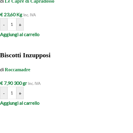
di
Le Capre di Capradosso
€
23,60
Kg
Inc. IVA
-
+
Aggiungi al carrello
Biscotti Inzupposi
di
Roccamadre
€
7,90
300 gr
Inc. IVA
-
+
Aggiungi al carrello