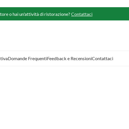
ore o hai un'attività di ristorazione?
Contattaci
tiva
Domande Frequenti
Feedback e Recensioni
Contattaci