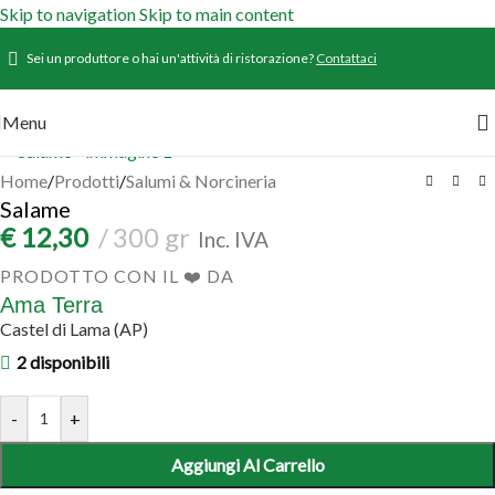
Skip to navigation
Skip to main content
Sei un produttore o hai un'attività di ristorazione?
Contattaci
Menu
Home
/
Prodotti
/
Salumi & Norcineria
Salame
€
12,30
300 gr
Inc. IVA
PRODOTTO CON IL ❤️ DA
Ama Terra
Castel di Lama (AP)
2 disponibili
-
+
Aggiungi Al Carrello