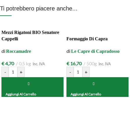
Ti potrebbero piacere anche...
Mezzi Rigatoni BIO Senatore
Cappelli
Formaggio Di Capra
di
di
Roccamadre
Le Capre di Capradosso
€
4,70
0,5 kg
€
16,70
500g
Inc. IVA
Inc. IVA
-
+
-
+
Aggiungi Al Carrello
Aggiungi Al Carrello