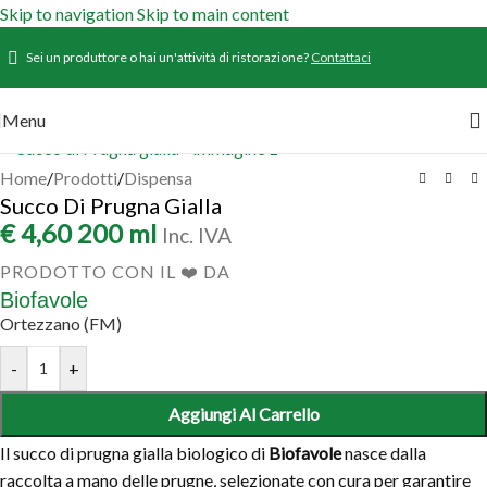
Skip to navigation
Skip to main content
Sei un produttore o hai un'attività di ristorazione?
Contattaci
Menu
Home
/
Prodotti
/
Dispensa
Succo Di Prugna Gialla
€
4,60
200 ml
Inc. IVA
PRODOTTO CON IL ❤️ DA
Biofavole
Ortezzano (FM)
-
+
Aggiungi Al Carrello
Il succo di prugna gialla biologico di
Biofavole
nasce dalla
raccolta a mano delle prugne, selezionate con cura per garantire