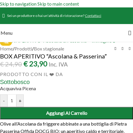
Skip to navigation
Skip to main content
Sei un produttore o hai un'attività di ristorazione?
Contattaci
Menu
-4%
Home
/
Prodotti
/
Box stagionale
BOX APERITIVO “Ascolana & Passerina”
€
23,90
€
24,90
Inc. IVA
PRODOTTO CON IL ❤️ DA
Sottobosco
Acquaviva Picena
-
+
Aggiungi Al Carrello
Olive all’Ascolana da friggere abbinate a una bottiglia di Pietra
Passerina Offida DOCG BIO: un aperitivo caldo e territoriale,