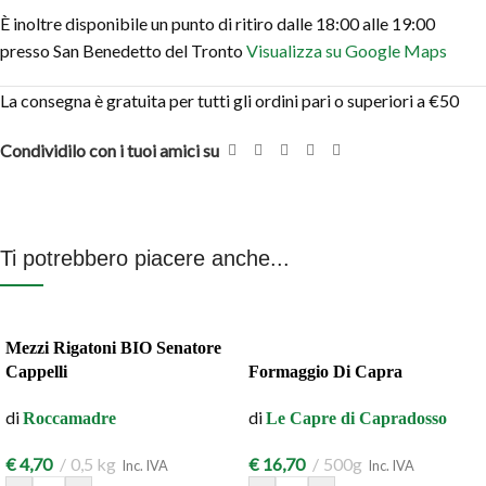
È inoltre disponibile un punto di ritiro dalle 18:00 alle 19:00
presso San Benedetto del Tronto
Visualizza su Google Maps
La consegna è gratuita per tutti gli ordini pari o superiori a €50
Condividilo con i tuoi amici su
Ti potrebbero piacere anche...
Mezzi Rigatoni BIO Senatore
Cappelli
Formaggio Di Capra
di
di
Roccamadre
Le Capre di Capradosso
€
4,70
0,5 kg
€
16,70
500g
Inc. IVA
Inc. IVA