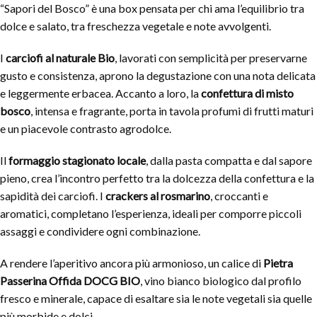
“Sapori del Bosco” è una box pensata per chi ama l’equilibrio tra
dolce e salato, tra freschezza vegetale e note avvolgenti.
I
carciofi al naturale Bio
, lavorati con semplicità per preservarne
gusto e consistenza, aprono la degustazione con una nota delicata
e leggermente erbacea. Accanto a loro, la
confettura di misto
bosco
, intensa e fragrante, porta in tavola profumi di frutti maturi
e un piacevole contrasto agrodolce.
Il
formaggio stagionato locale
, dalla pasta compatta e dal sapore
pieno, crea l’incontro perfetto tra la dolcezza della confettura e la
sapidità dei carciofi. I
crackers al rosmarino
, croccanti e
aromatici, completano l’esperienza, ideali per comporre piccoli
assaggi e condividere ogni combinazione.
A rendere l’aperitivo ancora più armonioso, un calice di
Pietra
Passerina Offida DOCG BIO
, vino bianco biologico dal profilo
fresco e minerale, capace di esaltare sia le note vegetali sia quelle
più morbide e dolci.