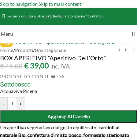
Skip to navigation
Skip to main content
Sei un produttore o hai un'attività di ristorazione?
Contattaci
Menu
-13%
Home
/
Prodotti
/
Box stagionale
BOX APERITIVO “Aperitivo Dell’Orto”
€
39,00
€
45,00
Inc. IVA
PRODOTTO CON IL ❤️ DA
Sottobosco
Acquaviva Picena
-
+
Aggiungi Al Carrello
Un aperitivo vegetariano dal gusto equilibrato:
carciofi al
naturale Bio, confettura di misto bosco, formaggio stagionato