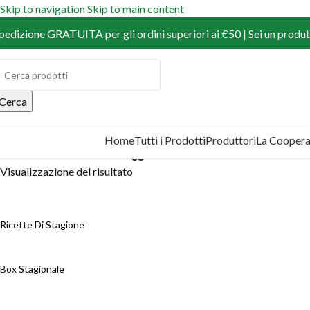
Skip to navigation
Skip to main content
pedizione GRATUITA per gli ordini superiori ai €50 | Sei un produtt
Cerca
Home
Tutti i Prodotti
Produttori
La Coopera
COPRI I PRODOTTI
Home
/
Prodotti
/
Prodotti taggati “olive”
Visualizzazione del risultato
Ricette Di Stagione
Box Stagionale