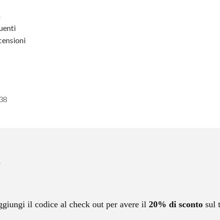
a
enti
ensioni
438
ggiungi il codice al check out per avere il
20% di sconto
sul 