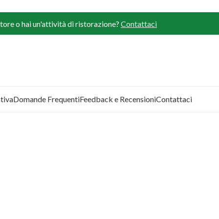
ore o hai un'attività di ristorazione?
Contattaci
tiva
Domande Frequenti
Feedback e Recensioni
Contattaci