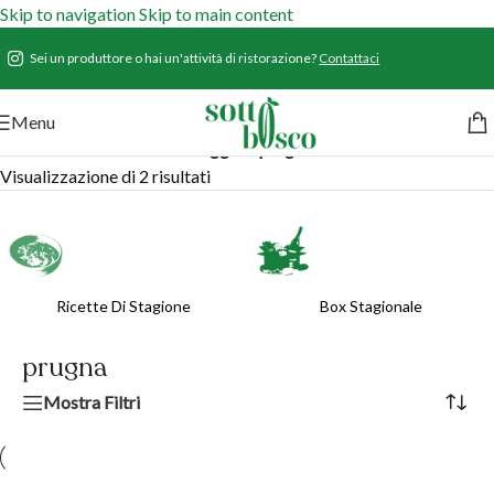
Skip to navigation
Skip to main content
Sei un produttore o hai un'attività di ristorazione?
Contattaci
Menu
Home
/
Prodotti
/
Prodotti taggati “prugna”
Visualizzazione di 2 risultati
Ricette Di Stagione
Box Stagionale
prugna
Mostra Filtri