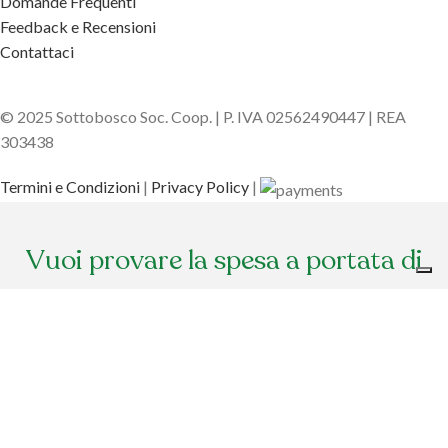
Domande Frequenti
Feedback e Recensioni
Contattaci
© 2025 Sottobosco Soc. Coop. | P. IVA 02562490447 | REA
303438
Termini e Condizioni
|
Privacy Policy
|
Vuoi provare la spesa a portata di
click?
Sottobosco ti omaggia del
CODICE DI BENVENUTO
. Aggiungi il codice al
check out per avere il
20% di sconto
sul tuo primo ordine!
Usa il codice
ed entra nella comunità di Sottobosco