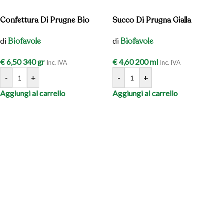
Confettura Di Prugne Bio
Succo Di Prugna Gialla
di
di
Biofavole
Biofavole
€
6,50
340 gr
€
4,60
200 ml
Inc. IVA
Inc. IVA
-
+
-
+
Aggiungi al carrello
Aggiungi al carrello