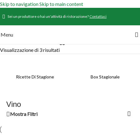
Skip to navigation
Skip to main content
Sei un produttore o hai un'attività di ristorazione?
Contattaci
Menu
Home
/
Prodotti
/
Prodotti taggati “Vino”
Visualizzazione di 3 risultati
Ricette Di Stagione
Box Stagionale
Vino
Mostra Filtri