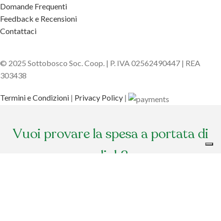
Domande Frequenti
Feedback e Recensioni
Contattaci
© 2025 Sottobosco Soc. Coop. | P. IVA 02562490447 | REA
303438
Termini e Condizioni
|
Privacy Policy
|
Vuoi provare la spesa a portata di
click?
Sottobosco ti omaggia del
CODICE DI BENVENUTO
. Aggiungi il codice al
check out per avere il
20% di sconto
sul tuo primo ordine!
Usa il codice
ed entra nella comunità di Sottobosco