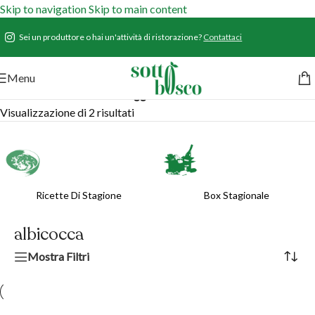
Skip to navigation
Skip to main content
Sei un produttore o hai un'attività di ristorazione?
Contattaci
Menu
Home
/
Prodotti
/
Prodotti taggati “albicocca”
Visualizzazione di 2 risultati
Ricette Di Stagione
Box Stagionale
albicocca
Mostra Filtri